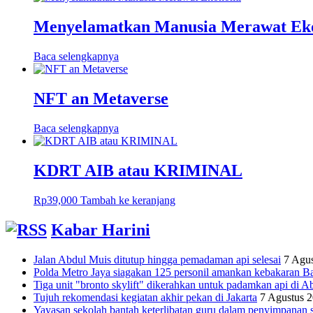
Menyelamatkan Manusia Merawat Ek
Baca selengkapnya
NFT an Metaverse
Baca selengkapnya
KDRT AIB atau KRIMINAL
Rp
39,000
Tambah ke keranjang
Kabar Harini
Jalan Abdul Muis ditutup hingga pemadaman api selesai
7 Agu
Polda Metro Jaya siagakan 125 personil amankan kebakaran B
Tiga unit "bronto skylift" dikerahkan untuk padamkan api di A
Tujuh rekomendasi kegiatan akhir pekan di Jakarta
7 Agustus 
Yayasan sekolah bantah keterlibatan guru dalam penyimpanan s