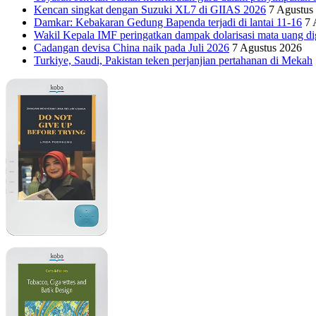
Kencan singkat dengan Suzuki XL7 di GIIAS 2026
7 Agustus
Damkar: Kebakaran Gedung Bapenda terjadi di lantai 11-16
7 
Wakil Kepala IMF peringatkan dampak dolarisasi mata uang dig
Cadangan devisa China naik pada Juli 2026
7 Agustus 2026
Turkiye, Saudi, Pakistan teken perjanjian pertahanan di Mekah