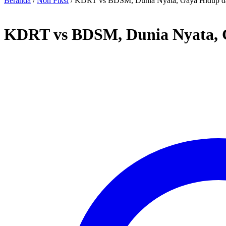
Beranda
/
Non Fiksi
/ KDRT vs BDSM, Dunia Nyata, Gaya Hidup d
KDRT vs BDSM, Dunia Nyata, 